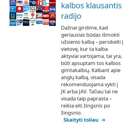
kalbos klausantis
radijo
Dažnai girdime, kad
geriausias būdas išmokti
užsienio kalbą – persikelti į
vietovę, kur ta kalba
aktyviai vartojama, tai yra,
būti apsuptam tos kalbos
gimtakalbių. Kalbant apie
anglų kalbą, visada
rekomenduojama vykti į
JK arba JAV. Tačiau tai ne
visada taip paprasta –
reikia eiti žingsnis po
žingsnio.
Skaityti toliau