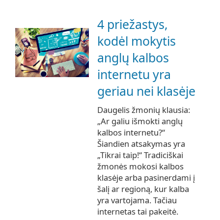
4 priežastys,
kodėl mokytis
anglų kalbos
internetu yra
geriau nei klasėje
Daugelis žmonių klausia:
„Ar galiu išmokti anglų
kalbos internetu?“
Šiandien atsakymas yra
„Tikrai taip!“ Tradiciškai
žmonės mokosi kalbos
klasėje arba pasinerdami į
šalį ar regioną, kur kalba
yra vartojama. Tačiau
internetas tai pakeitė.