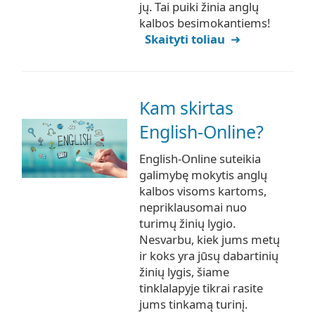
jų. Tai puiki žinia anglų
kalbos besimokantiems!
Skaityti toliau
Kam skirtas
English-Online?
English-Online suteikia
galimybę mokytis anglų
kalbos visoms kartoms,
nepriklausomai nuo
turimų žinių lygio.
Nesvarbu, kiek jums metų
ir koks yra jūsų dabartinių
žinių lygis, šiame
tinklalapyje tikrai rasite
jums tinkamą turinį.