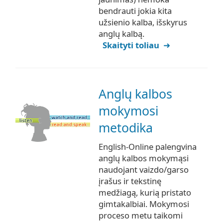
bendrauti jokia kita
užsienio kalba, išskyrus
anglų kalbą.
Skaityti toliau
Anglų kalbos
mokymosi
metodika
English-Online palengvina
anglų kalbos mokymąsi
naudojant vaizdo/garso
įrašus ir tekstinę
medžiagą, kurią pristato
gimtakalbiai. Mokymosi
proceso metu taikomi