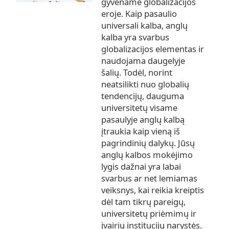
gyvename globalizacijos
eroje. Kaip pasaulio
universali kalba, anglų
kalba yra svarbus
globalizacijos elementas ir
naudojama daugelyje
šalių. Todėl, norint
neatsilikti nuo globalių
tendencijų, dauguma
universitetų visame
pasaulyje anglų kalbą
įtraukia kaip vieną iš
pagrindinių dalykų. Jūsų
anglų kalbos mokėjimo
lygis dažnai yra labai
svarbus ar net lemiamas
veiksnys, kai reikia kreiptis
dėl tam tikrų pareigų,
universitetų priėmimų ir
įvairių institucijų narystės.