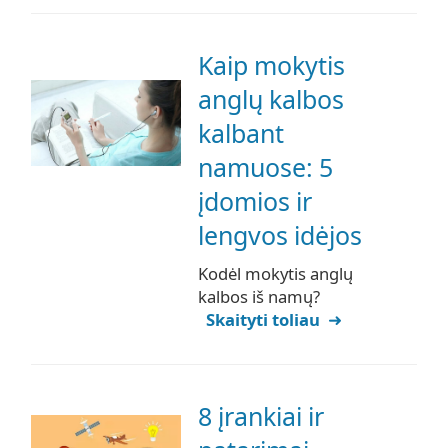
Kaip mokytis
anglų kalbos
kalbant
namuose: 5
įdomios ir
lengvos idėjos
Kodėl mokytis anglų
kalbos iš namų?
Skaityti toliau
8 įrankiai ir