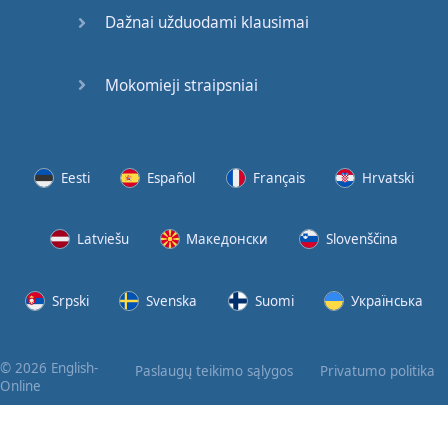
Dažnai užduodami klausimai
Mokomieji straipsniai
Eesti
Español
Français
Hrvatski
Latviešu
Македонски
Slovenščina
Srpski
Svenska
Suomi
Українська
© 2026 English-
Paslaugų teikimo sąlygos
Privatumo politika
Online