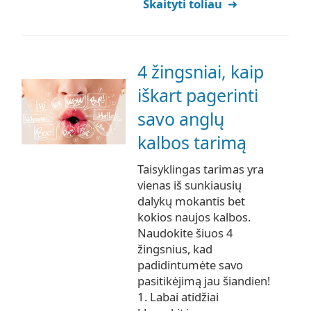
Skaityti toliau
4 žingsniai, kaip
iškart pagerinti
savo anglų
kalbos tarimą
Taisyklingas tarimas yra
vienas iš sunkiausių
dalykų mokantis bet
kokios naujos kalbos.
Naudokite šiuos 4
žingsnius, kad
padidintumėte savo
pasitikėjimą jau šiandien!
1. Labai atidžiai