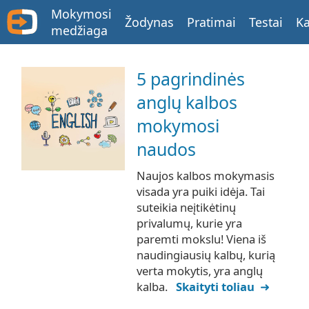
Mokymosi
Žodynas
Pratimai
Testai
Ka
medžiaga
5 pagrindinės
anglų kalbos
mokymosi
naudos
Naujos kalbos mokymasis
visada yra puiki idėja. Tai
suteikia neįtikėtinų
privalumų, kurie yra
paremti mokslu! Viena iš
naudingiausių kalbų, kurią
verta mokytis, yra anglų
kalba.
Skaityti toliau