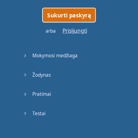
Sukurti paskyrą
Prisijungti
arba
Mokymosi medžiaga
Žodynas
Pratimai
Testai