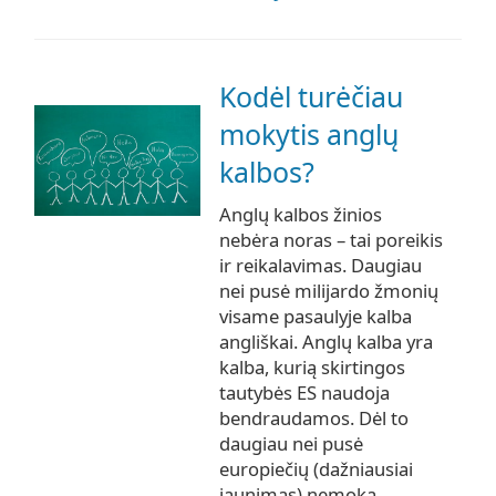
Kodėl turėčiau
mokytis anglų
kalbos?
Anglų kalbos žinios
nebėra noras – tai poreikis
ir reikalavimas. Daugiau
nei pusė milijardo žmonių
visame pasaulyje kalba
angliškai. Anglų kalba yra
kalba, kurią skirtingos
tautybės ES naudoja
bendraudamos. Dėl to
daugiau nei pusė
europiečių (dažniausiai
jaunimas) nemoka