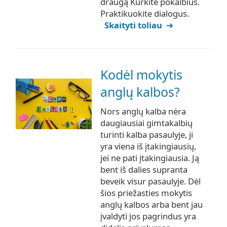
draugą Kurkite pokalbius.
Praktikuokite dialogus.
Skaityti toliau
Kodėl mokytis
anglų kalbos?
Nors anglų kalba nėra
daugiausiai gimtakalbių
turinti kalba pasaulyje, ji
yra viena iš įtakingiausių,
jei ne pati įtakingiausia. Ją
bent iš dalies supranta
beveik visur pasaulyje. Dėl
šios priežasties mokytis
anglų kalbos arba bent jau
įvaldyti jos pagrindus yra