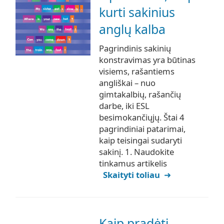
kurti sakinius
anglų kalba
Pagrindinis sakinių
konstravimas yra būtinas
visiems, rašantiems
angliškai – nuo
gimtakalbių, rašančių
darbe, iki ESL
besimokančiųjų. Štai 4
pagrindiniai patarimai,
kaip teisingai sudaryti
sakinį. 1. Naudokite
tinkamus artikelis
Skaityti toliau
Kaip pradėti