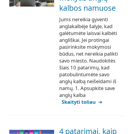
kalbos namuose
Jums nereikia gyventi
anglakalbėje šalyje, kad
galėtumėte laisvai kalbėti
angliškai. Jei protingai
pasirinksite mokymosi
būdus, net nereikia palikti
savo miesto. Naudokitės
šiais 10 patarimų, kad
patobulintumėte savo
anglų kalbą neišeidami iš
namų. 1. Apsupkite save
anglų kalba
Skaityti toliau
4 patarimai, kaip