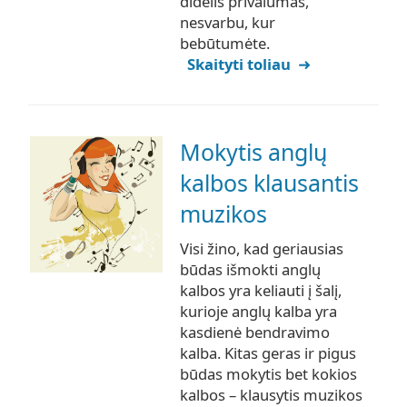
didelis privalumas,
nesvarbu, kur
bebūtumėte.
Skaityti toliau
Mokytis anglų
kalbos klausantis
muzikos
Visi žino, kad geriausias
būdas išmokti anglų
kalbos yra keliauti į šalį,
kurioje anglų kalba yra
kasdienė bendravimo
kalba. Kitas geras ir pigus
būdas mokytis bet kokios
kalbos – klausytis muzikos