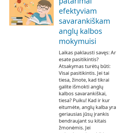
patarimai
efektyviam
savarankiškam
anglų kalbos
mokymuisi
Laikas paklausti savęs: Ar
esate pasitikintis?
Atsakymas turėtų būti:
Visai pasitikintis. Jei tai
tiesa, žinote, kad tikrai
galite išmokti anglų
kalbos savarankiškai,
tiesa? Puiku! Kad ir kur
eitumėte, anglų kalba yra
geriausias jūsų įrankis
bendraujant su kitais
žmonėmis. Jei