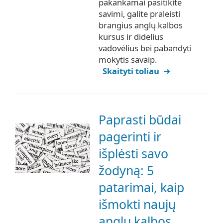
pakankamai pasitikite
savimi, galite praleisti
brangius anglų kalbos
kursus ir didelius
vadovėlius bei pabandyti
mokytis savaip.
Skaityti toliau
Paprasti būdai
pagerinti ir
išplėsti savo
žodyną: 5
patarimai, kaip
išmokti naujų
anglų kalbos