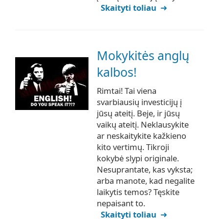
Skaityti toliau
Mokykitės anglų
kalbos!
Rimtai! Tai viena
svarbiausių investicijų į
jūsų ateitį. Beje, ir jūsų
vaikų ateitį. Neklausykite
ar neskaitykite kažkieno
kito vertimų. Tikroji
kokybė slypi originale.
Nesuprantate, kas vyksta;
arba manote, kad negalite
laikytis temos? Tęskite
nepaisant to.
Skaityti toliau