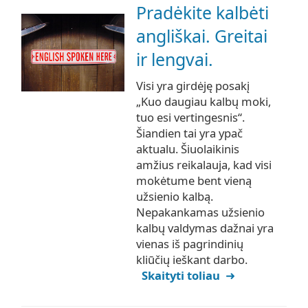
Pradėkite kalbėti
angliškai. Greitai
ir lengvai.
Visi yra girdėję posakį
„Kuo daugiau kalbų moki,
tuo esi vertingesnis“.
Šiandien tai yra ypač
aktualu. Šiuolaikinis
amžius reikalauja, kad visi
mokėtume bent vieną
užsienio kalbą.
Nepakankamas užsienio
kalbų valdymas dažnai yra
vienas iš pagrindinių
kliūčių ieškant darbo.
Skaityti toliau