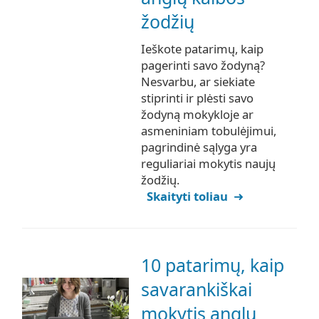
žodžių
Ieškote patarimų, kaip
pagerinti savo žodyną?
Nesvarbu, ar siekiate
stiprinti ir plėsti savo
žodyną mokykloje ar
asmeniniam tobulėjimui,
pagrindinė sąlyga yra
reguliariai mokytis naujų
žodžių.
Skaityti toliau
10 patarimų, kaip
savarankiškai
mokytis anglų