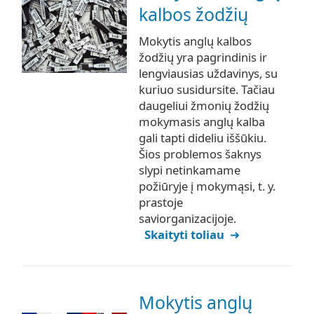
kalbos žodžių
Mokytis anglų kalbos
žodžių yra pagrindinis ir
lengviausias uždavinys, su
kuriuo susidursite. Tačiau
daugeliui žmonių žodžių
mokymasis anglų kalba
gali tapti dideliu iššūkiu.
Šios problemos šaknys
slypi netinkamame
požiūryje į mokymąsi, t. y.
prastoje
saviorganizacijoje.
Skaityti toliau
Mokytis anglų