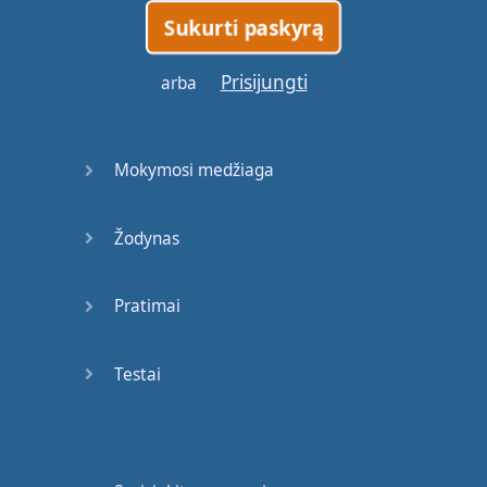
Sukurti paskyrą
Prisijungti
arba
Mokymosi medžiaga
Žodynas
Pratimai
Testai