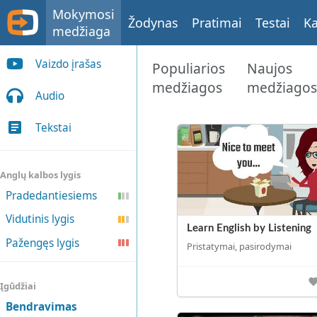
Mokymosi
Žodynas
Pratimai
Testai
Ka
medžiaga
Vaizdo įrašas
Populiarios
Naujos
medžiagos
medžiago
Audio
Tekstai
Anglų kalbos lygis
Pradedantiesiems
Vidutinis lygis
Learn English by Listening
Pažengęs lygis
Pristatymai, pasirodymai
Įgūdžiai
Bendravimas