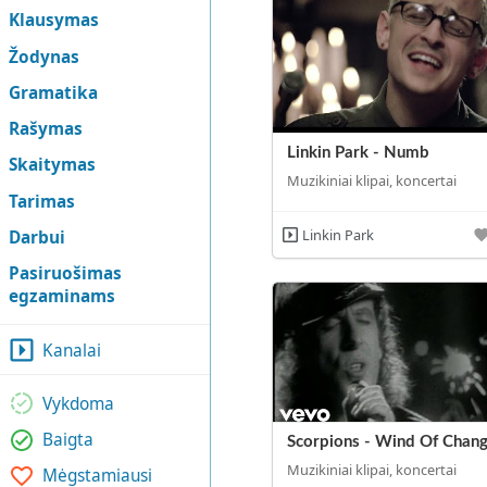
Klausymas
Žodynas
Gramatika
Rašymas
Linkin Park - Numb
Skaitymas
Muzikiniai klipai, koncertai
Tarimas
Linkin Park
Darbui
Pasiruošimas
egzaminams
Kanalai
Vykdoma
Baigta
Scorpions - Wind Of Chan
Muzikiniai klipai, koncertai
Mėgstamiausi