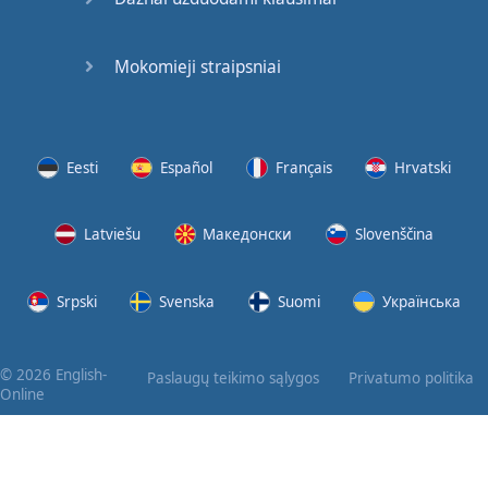
Mokomieji straipsniai
Eesti
Español
Français
Hrvatski
Latviešu
Македонски
Slovenščina
Srpski
Svenska
Suomi
Українська
© 2026 English-
Paslaugų teikimo sąlygos
Privatumo politika
Online