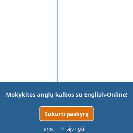
Mokykitės anglų kalbos su
English-Online
!
Sukurti paskyrą
Prisijungti
arba