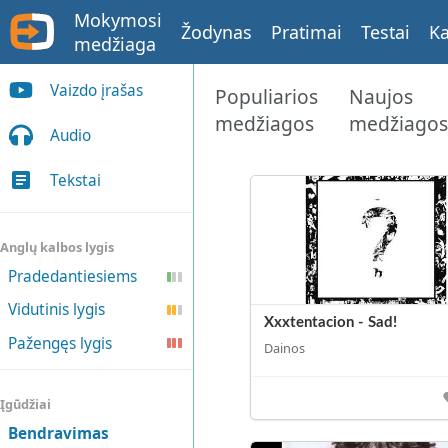
Mokymosi
Žodynas
Pratimai
Testai
Ka
medžiaga
Vaizdo įrašas
Populiarios
Naujos
medžiagos
medžiago
Audio
Tekstai
Anglų kalbos lygis
Pradedantiesiems
Vidutinis lygis
Xxxtentacion - Sad!
Pažengęs lygis
Dainos
Įgūdžiai
Bendravimas