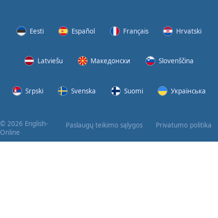
Eesti
Español
Français
Hrvatski
Latviešu
Македонски
Slovenščina
Srpski
Svenska
Suomi
Українська
© 2026 English-
Paslaugų teikimo sąlygos
Privatumo politika
Online