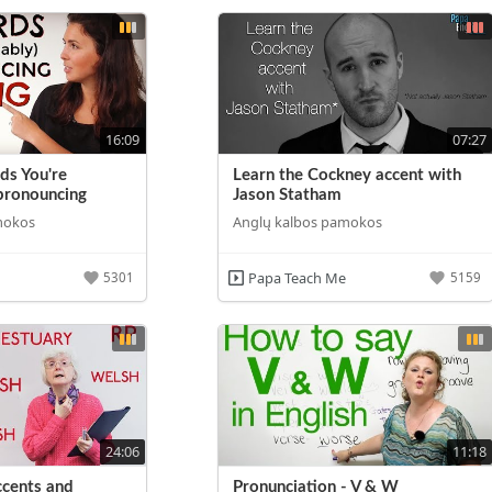
16:09
07:27
ds You're
Learn the Cockney accent with
pronouncing
Jason Statham
mokos
Anglų kalbos pamokos
Papa Teach Me
5301
5159
24:06
11:18
ccents and
Pronunciation - V & W