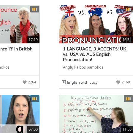
17:19
16:34
e ‘R’ in British
1 LANGUAGE, 3 ACCENTS! UK
vs. USA vs. AUS English
Pronunciation!
mokos
Anglų kalbos pamokos
English with Lucy
2264
2169
07:00
11:56