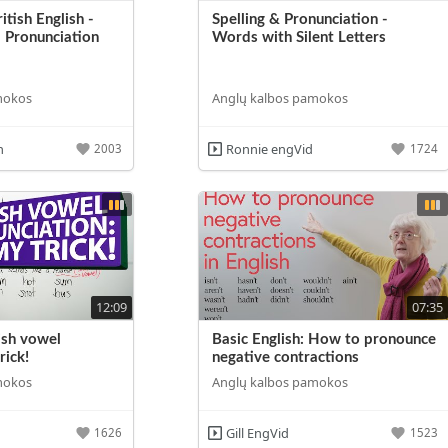
itish English -
Spelling & Pronunciation -
 Pronunciation
Words with Silent Letters
mokos
Anglų kalbos pamokos
h
Ronnie engVid
2003
1724
12:09
07:35
ish vowel
Basic English: How to pronounce
rick!
negative contractions
mokos
Anglų kalbos pamokos
Gill EngVid
1626
1523