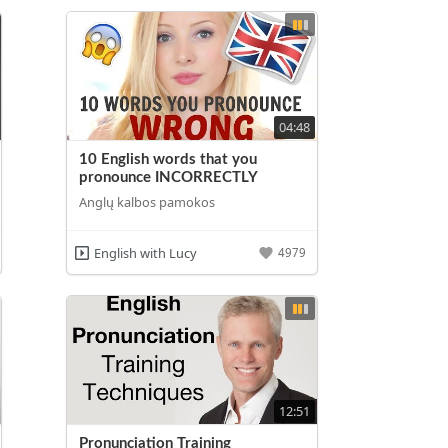
04:48
10 English words that you
pronounce INCORRECTLY
Anglų kalbos pamokos
English with Lucy
4979
12:51
Pronunciation Training