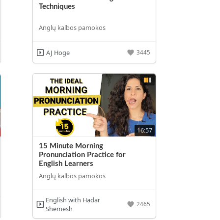
Techniques
Anglų kalbos pamokos
AJ Hoge
3445
16:57
15 Minute Morning
Pronunciation Practice for
English Learners
Anglų kalbos pamokos
English with Hadar
2465
Shemesh