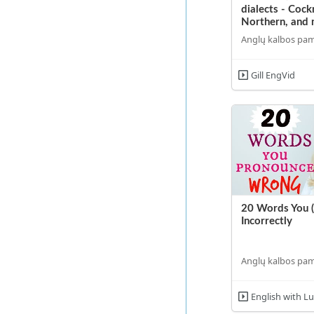
dialects - Cock
Northern, and 
Anglų kalbos pa
Gill EngVid
20 Words You 
Incorrectly
Anglų kalbos pa
English with L