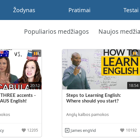
Žodynas
Pratimai
Testai
Populiarios medžiagos
Naujos medži
20:12
18:54
 THREE accents -
Steps to Learning English:
 AUS English!
Where should you start?
mokos
Anglų kalbos pamokos
ucy
James engVid
12205
10192