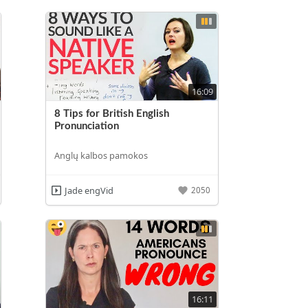
16:09
8 Tips for British English
Pronunciation
Anglų kalbos pamokos
Jade engVid
2050
16:11