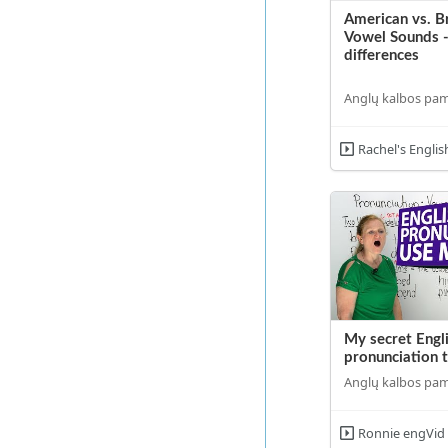
American vs. Br
Vowel Sounds -
differences
Anglų kalbos pa
Rachel's Englis
My secret Engl
pronunciation t
Anglų kalbos pa
Ronnie engVid