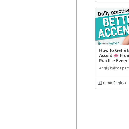
How to Get a B
Accent 👄 Pron
Practice Every
Anglų kalbos pa
mmmEnglish