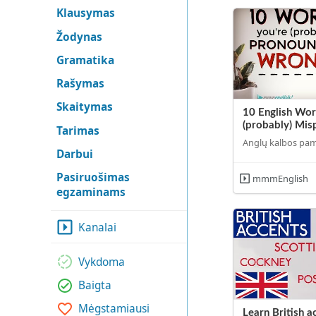
Klausymas
Žodynas
Gramatika
Rašymas
Skaitymas
10 English Wor
(probably) Mis
Tarimas
Anglų kalbos pa
Darbui
Pasiruošimas
mmmEnglish
egzaminams
Kanalai
Vykdoma
Baigta
Mėgstamiausi
Learn British a