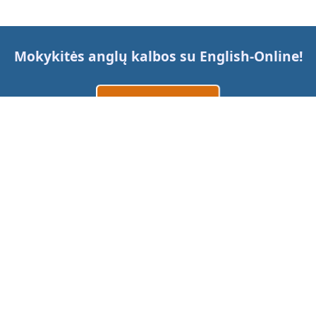
Mokykitės anglų kalbos su
English-Online
!
Sukurti paskyrą
Prisijungti
arba
Susisiekite su mumis
Kainos
Mobiliosios programėlės