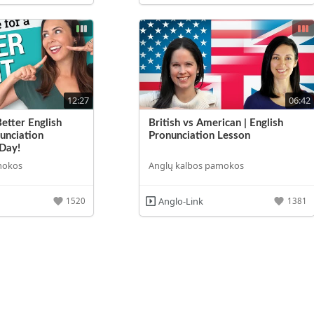
12:27
06:42
etter English
British vs American | English
unciation
Pronunciation Lesson
 Day!
mokos
Anglų kalbos pamokos
Anglo-Link
1520
1381