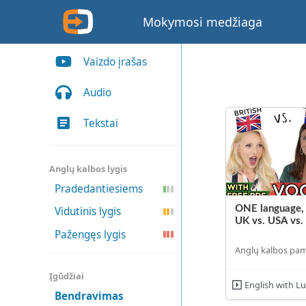
Mokymosi medžiaga
Vaizdo įrašas
Audio
Tekstai
Anglų kalbos lygis
Pradedantiesiems
ONE language,
Vidutinis lygis
UK vs. USA vs.
Pažengęs lygis
Anglų kalbos pa
Įgūdžiai
English with L
Bendravimas