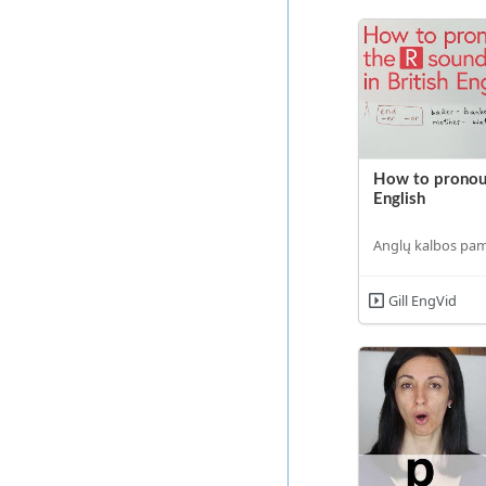
How to pronounc
English
Anglų kalbos pa
Gill EngVid