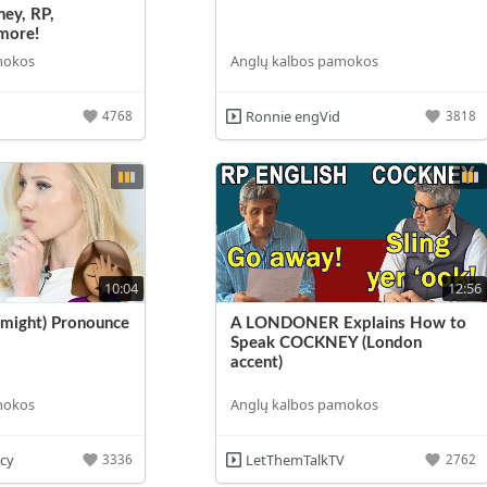
ney, RP,
more!
mokos
Anglų kalbos pamokos
Ronnie engVid
4768
3818
10:04
12:56
(might) Pronounce
A LONDONER Explains How to
Speak COCKNEY (London
accent)
mokos
Anglų kalbos pamokos
ucy
LetThemTalkTV
3336
2762