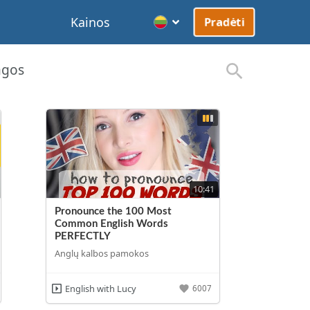
Kainos
Pradėti
agos
10:41
Pronounce the 100 Most
Common English Words
PERFECTLY
Anglų kalbos pamokos
English with Lucy
6007