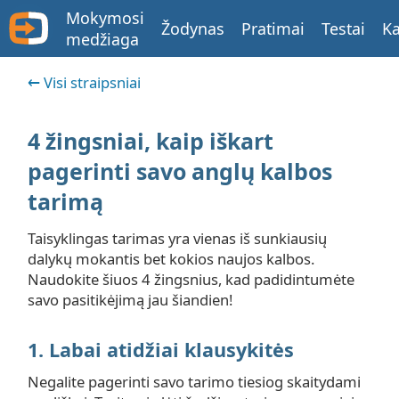
Mokymosi
Žodynas
Pratimai
Testai
Ka
medžiaga
Visi straipsniai
4 žingsniai, kaip iškart
pagerinti savo anglų kalbos
tarimą
Taisyklingas tarimas yra vienas iš sunkiausių
dalykų mokantis bet kokios naujos kalbos.
Naudokite šiuos 4 žingsnius, kad padidintumėte
savo pasitikėjimą jau šiandien!
1. Labai atidžiai klausykitės
Negalite pagerinti savo tarimo tiesiog skaitydami