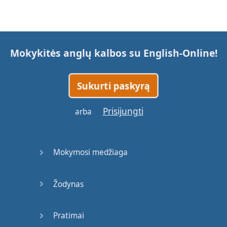
Mokykitės anglų kalbos su
English-Online
!
Sukurti paskyrą
Prisijungti
arba
Mokymosi medžiaga
Žodynas
Pratimai