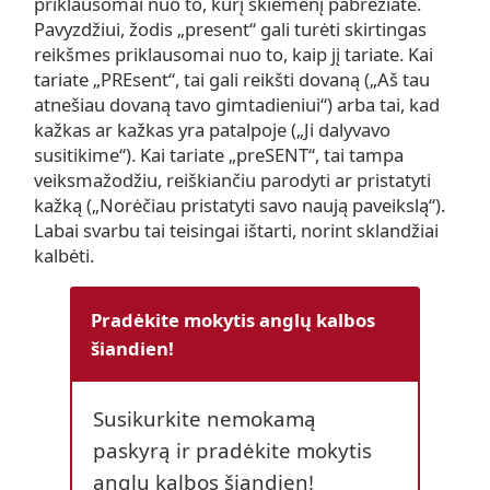
priklausomai nuo to, kurį skiemenį pabrėžiate.
Pavyzdžiui, žodis „present“ gali turėti skirtingas
reikšmes priklausomai nuo to, kaip jį tariate. Kai
tariate „PREsent“, tai gali reikšti dovaną („Aš tau
atnešiau dovaną tavo gimtadieniui“) arba tai, kad
kažkas ar kažkas yra patalpoje („Ji dalyvavo
susitikime“). Kai tariate „preSENT“, tai tampa
veiksmažodžiu, reiškiančiu parodyti ar pristatyti
kažką („Norėčiau pristatyti savo naują paveikslą“).
Labai svarbu tai teisingai ištarti, norint sklandžiai
kalbėti.
Pradėkite mokytis anglų kalbos
šiandien!
Susikurkite nemokamą
paskyrą ir pradėkite mokytis
anglų kalbos šiandien!