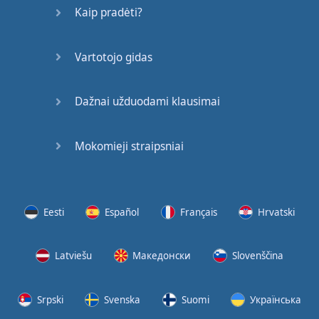
Kaip pradėti?
Vartotojo gidas
Dažnai užduodami klausimai
Mokomieji straipsniai
Eesti
Español
Français
Hrvatski
Latviešu
Македонски
Slovenščina
Srpski
Svenska
Suomi
Українська