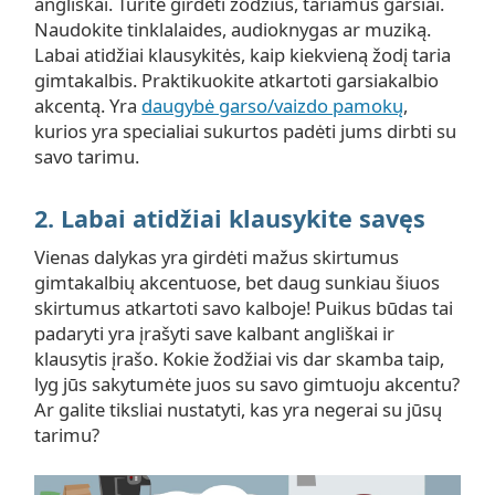
angliškai. Turite girdėti žodžius, tariamus garsiai.
Naudokite tinklalaides, audioknygas ar muziką.
Labai atidžiai klausykitės, kaip kiekvieną žodį taria
gimtakalbis. Praktikuokite atkartoti garsiakalbio
akcentą. Yra
daugybė garso/vaizdo pamokų
,
kurios yra specialiai sukurtos padėti jums dirbti su
savo tarimu.
2. Labai atidžiai klausykite savęs
Vienas dalykas yra girdėti mažus skirtumus
gimtakalbių akcentuose, bet daug sunkiau šiuos
skirtumus atkartoti savo kalboje! Puikus būdas tai
padaryti yra įrašyti save kalbant angliškai ir
klausytis įrašo. Kokie žodžiai vis dar skamba taip,
lyg jūs sakytumėte juos su savo gimtuoju akcentu?
Ar galite tiksliai nustatyti, kas yra negerai su jūsų
tarimu?