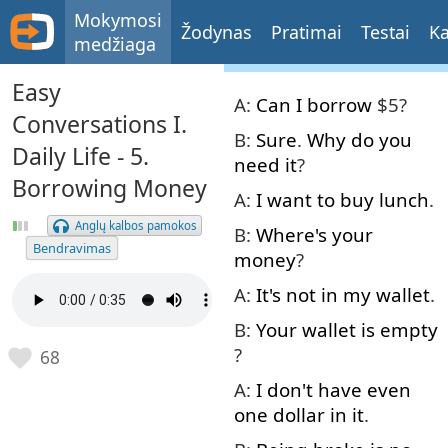
Mokymosi
Žodynas
Pratimai
Testai
Ka
medžiaga
Easy
A:
Can
I
borrow
$5?
Conversations I.
B:
Sure
.
Why
do
you
Daily Life - 5.
need
it
?
Borrowing Money
A:
I
want
to
buy
lunch
.
Anglų kalbos pamokos
B:
Where's
your
Bendravimas
money
?
A:
It's
not
in
my
wallet
.
B:
Your
wallet
is
empty
?
68
A:
I
don't
have
even
one
dollar
in
it
.