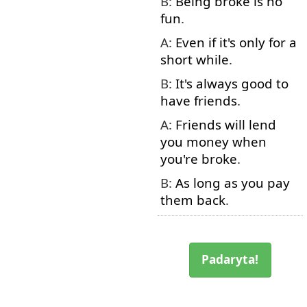
B:
Being
broke
is
no
fun
.
A:
Even if
it's
only
for
a
short
while
.
B:
It's
always
good
to
have
friends
.
A:
Friends
will
lend
you
money
when
you're
broke
.
B:
As long as
you
pay
them
back
.
Padaryta!