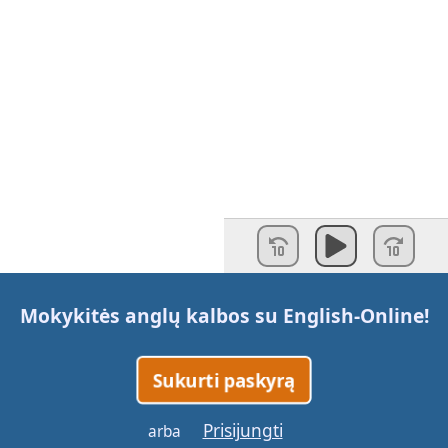
Mokykitės anglų kalbos su
English-Online
!
Sukurti paskyrą
Prisijungti
arba